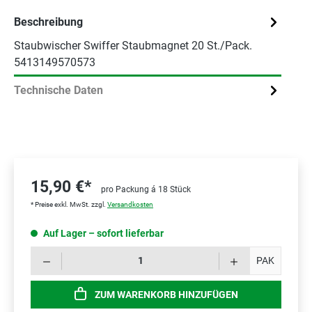
Beschreibung
Staubwischer Swiffer Staubmagnet 20 St./Pack.
5413149570573
Technische Daten
15,90 €*
pro Packung á 18 Stück
* Preise exkl. MwSt. zzgl.
Versandkosten
Auf Lager – sofort lieferbar
Prod
PAK
ZUM WARENKORB HINZUFÜGEN