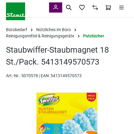
alt springen
Bürobedarf
Nützliches im Büro
Reinigungsmittel & Reinigungsgeräte
Putztücher
Staubwiffer-Staubmagnet 18
St./Pack. 5413149570573
Art.-Nr.:
5070578 |
EAN: 5413149570573
Bildergalerie überspringen