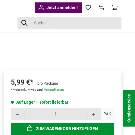
Jetzt anmelden!
5,99 €*
pro Packung
* Preise exkl. MwSt. zzgl.
Versandkosten
Kundenservice
Auf Lager – sofort lieferbar
Produk
PAK
ZUM WARENKORB HINZUFÜGEN