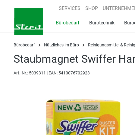
springen
Zur Hauptnavigation springen
SERVICES
SHOP
UNTERNEHME
Bürobedarf
Bürotechnik
Büro
Bürobedarf
Nützliches im Büro
Reinigungsmittel & Rein
Staubmagnet Swiffer Han
Art.-Nr.:
5039311 |
EAN: 5410076702923
Bildergalerie überspringen