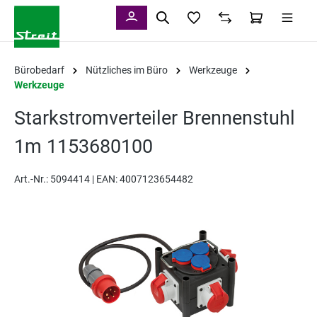
alt springen
Bürobedarf
Nützliches im Büro
Werkzeuge
Werkzeuge
Starkstromverteiler Brennenstuhl
1m 1153680100
Art.-Nr.:
5094414 |
EAN: 4007123654482
Bildergalerie überspringen