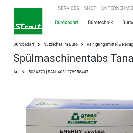
springen
Zur Hauptnavigation springen
SERVICES
SHOP
UNTERNEHME
Bürobedarf
Bürotechnik
Büro
Bürobedarf
Nützliches im Büro
Reinigungsmittel & Rein
Spülmaschinentabs Tana
Art.-Nr.:
5084379 |
EAN: 4031278958447
Bildergalerie überspringen