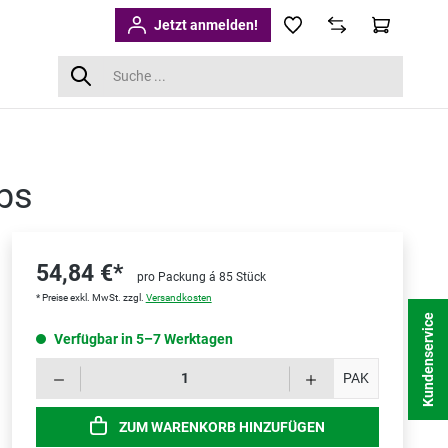
Jetzt anmelden!
bs
54,84 €*
pro Packung á 85 Stück
* Preise exkl. MwSt. zzgl.
Versandkosten
Kundenservice
Verfügbar in 5–7 Werktagen
Produk
PAK
ZUM WARENKORB HINZUFÜGEN