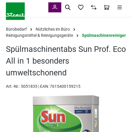
alt springen
Bürobedarf
Nützliches im Büro
Reinigungsmittel & Reinigungsgeräte
Spülmaschinenreiniger
Spülmaschinentabs Sun Prof. Eco
All in 1 besonders
umweltschonend
Art.-Nr.:
5051835 |
EAN: 7615400159215
Bildergalerie überspringen