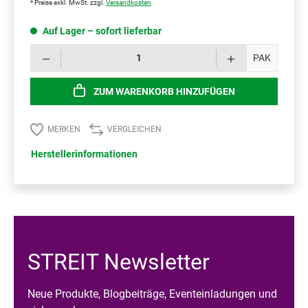
* Preise exkl. MwSt. zzgl.
Versandkosten
Auf Lager – sofort lieferbar
Prod
PAK
ZUM WARENKORB HINZUFÜGEN
MERKEN
VERGLEICHEN
Herstellerinformationen
STREIT Newsletter
Neue Produkte, Blogbeiträge, Eventeinladungen und