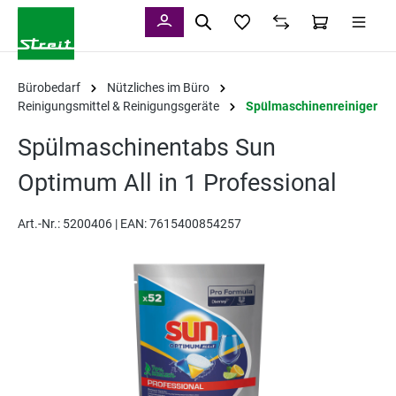
alt springen
Bürobedarf
Nützliches im Büro
Reinigungsmittel & Reinigungsgeräte
Spülmaschinenreiniger
Spülmaschinentabs Sun
Optimum All in 1 Professional
Art.-Nr.:
5200406 |
EAN: 7615400854257
Bildergalerie überspringen