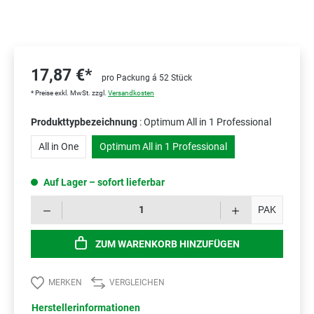
17,87 €*
pro Packung á 52 Stück
* Preise exkl. MwSt. zzgl.
Versandkosten
Produkttypbezeichnung
: Optimum All in 1 Professional
All in One
Optimum All in 1 Professional
Auf Lager – sofort lieferbar
Prod
PAK
ZUM WARENKORB HINZUFÜGEN
MERKEN
VERGLEICHEN
Herstellerinformationen