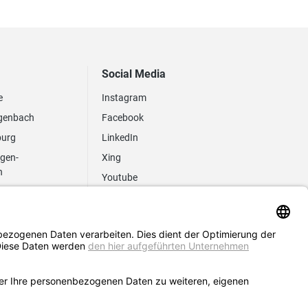
Social Media
e
Instagram
genbach
Facebook
burg
LinkedIn
ngen-
Xing
n
Youtube