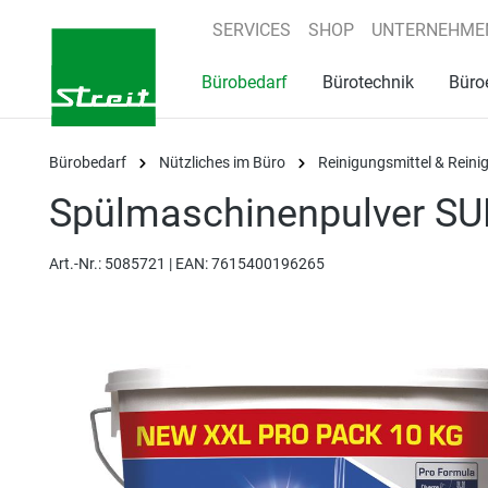
springen
Zur Hauptnavigation springen
SERVICES
SHOP
UNTERNEHME
Bürobedarf
Bürotechnik
Büro
Bürobedarf
Nützliches im Büro
Reinigungsmittel & Rein
Spülmaschinenpulver S
Art.-Nr.:
5085721 |
EAN: 7615400196265
Bildergalerie überspringen