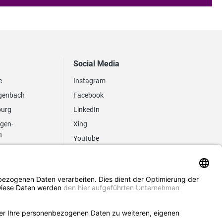
Social Media
e
Instagram
genbach
Facebook
burg
LinkedIn
ngen-
Xing
n
Youtube