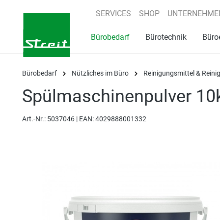
springen
Zur Hauptnavigation springen
SERVICES
SHOP
UNTERNEHME
Bürobedarf
Bürotechnik
Büro
Bürobedarf
Nützliches im Büro
Reinigungsmittel & Rein
Spülmaschinenpulver 10
Art.-Nr.:
5037046 |
EAN: 4029888001332
Bildergalerie überspringen