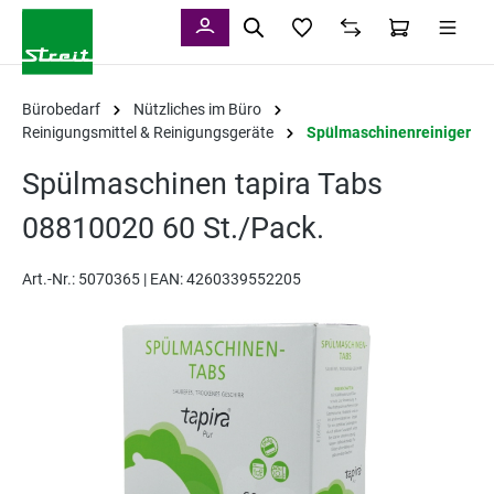
alt springen
Bürobedarf
Nützliches im Büro
Reinigungsmittel & Reinigungsgeräte
Spülmaschinenreiniger
Spülmaschinen tapira Tabs
08810020 60 St./Pack.
Art.-Nr.:
5070365 |
EAN: 4260339552205
Bildergalerie überspringen