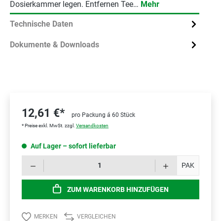
Dosierkammer legen. Entfernen Tee…
Mehr
Technische Daten
Dokumente & Downloads
12,61 €*
pro Packung á 60 Stück
* Preise exkl. MwSt. zzgl.
Versandkosten
Auf Lager – sofort lieferbar
Prod
PAK
ZUM WARENKORB HINZUFÜGEN
MERKEN
VERGLEICHEN