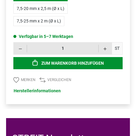
7,5-20 mm x 2,5 m (Ø x L)
7,5-25 mm x 2 m (Ø x L)
Verfügbar in 5–7 Werktagen
Prod
ST
ZUM WARENKORB HINZUFÜGEN
MERKEN
VERGLEICHEN
Herstellerinformationen