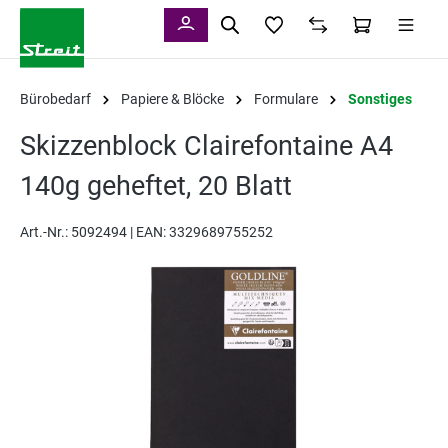
alt springen
Bürobedarf
Papiere & Blöcke
Formulare
Sonstiges
Skizzenblock Clairefontaine A4
140g geheftet, 20 Blatt
Art.-Nr.:
5092494 |
EAN: 3329689755252
Bildergalerie überspringen