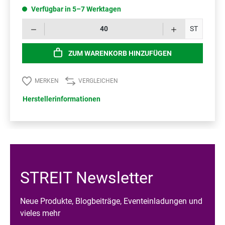
Verfügbar in 5–7 Werktagen
Prod
ST
ZUM WARENKORB HINZUFÜGEN
MERKEN
VERGLEICHEN
Herstellerinformationen
STREIT Newsletter
Neue Produkte, Blogbeiträge, Eventeinladungen und
vieles mehr