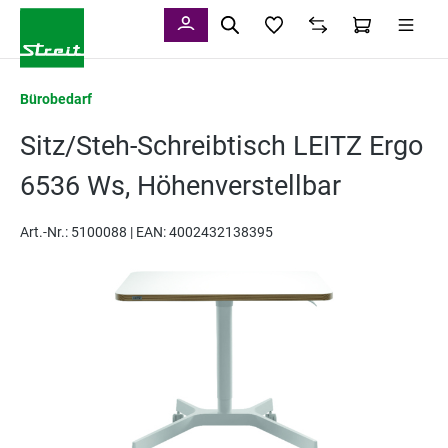
alt springen
Bürobedarf
Sitz/Steh-Schreibtisch LEITZ Ergo
6536 Ws, Höhenverstellbar
Art.-Nr.:
5100088 |
EAN: 4002432138395
Bildergalerie überspringen