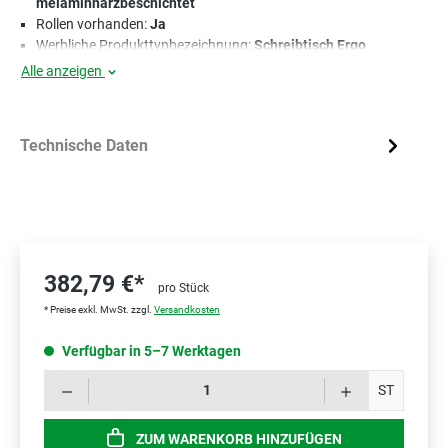
melaminharzbeschichtet
Rollen vorhanden:
Ja
Werbliche Produkttypbezeichnung:
Schreibtisch Ergo
Alle anzeigen
Technische Daten
382,79 €*
pro Stück
* Preise exkl. MwSt. zzgl.
Versandkosten
Verfügbar in 5–7 Werktagen
Prod
ST
ZUM WARENKORB HINZUFÜGEN