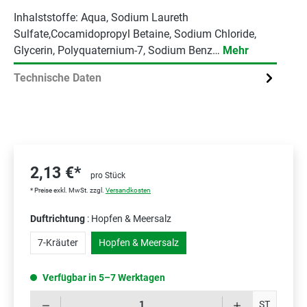
Inhalststoffe: Aqua, Sodium Laureth
Sulfate,Cocamidopropyl Betaine, Sodium Chloride,
Glycerin, Polyquaternium-7, Sodium Benz…
Mehr
Technische Daten
2,13 €*
pro Stück
* Preise exkl. MwSt. zzgl.
Versandkosten
Duftrichtung
: Hopfen & Meersalz
7-Kräuter
Hopfen & Meersalz
Verfügbar in 5–7 Werktagen
Prod
ST