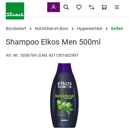
alt springen
Bürobedarf
Nützliches im Büro
Hygieneartikel
Seifen
Shampoo Elkos Men 500ml
Art.-Nr.:
5056769 |
EAN: 4311501602997
Bildergalerie überspringen