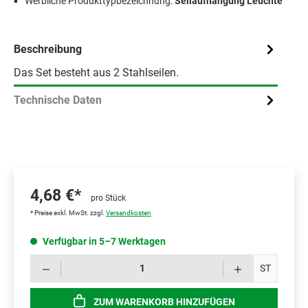
Werbliche Produkttypbezeichnung:
Seilaufhängung Leuchte
Beschreibung
Das Set besteht aus 2 Stahlseilen.
Technische Daten
4,68 €*
pro Stück
* Preise exkl. MwSt. zzgl.
Versandkosten
Verfügbar in 5–7 Werktagen
Prod
ST
ZUM WARENKORB HINZUFÜGEN