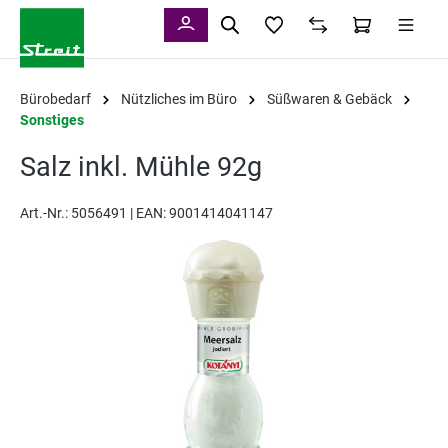
alt springen
Bürobedarf
Nützliches im Büro
Süßwaren & Gebäck
Sonstiges
Salz inkl. Mühle 92g
Art.-Nr.:
5056491 |
EAN: 9001414041147
Bildergalerie überspringen