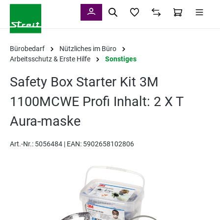
alt springen
Bürobedarf
Nützliches im Büro
Arbeitsschutz & Erste Hilfe
Sonstiges
Safety Box Starter Kit 3M
1100MCWE Profi Inhalt: 2 X T
Aura-maske
Art.-Nr.:
5056484 |
EAN: 5902658102806
Bildergalerie überspringen