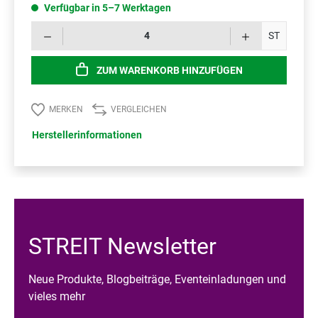
Verfügbar in 5–7 Werktagen
Prod
ST
ZUM WARENKORB HINZUFÜGEN
MERKEN
VERGLEICHEN
Herstellerinformationen
STREIT Newsletter
Neue Produkte, Blogbeiträge, Eventeinladungen und
vieles mehr