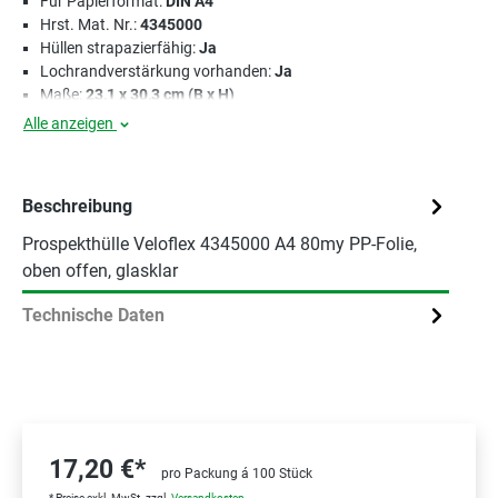
Für Papierformat:
DIN A4
Hrst. Mat. Nr.:
4345000
Hüllen strapazierfähig:
Ja
Lochrandverstärkung vorhanden:
Ja
Maße:
23,1 x 30,3 cm (B x H)
Alle anzeigen
Beschreibung
Prospekthülle Veloflex 4345000 A4 80my PP-Folie,
oben offen, glasklar
Technische Daten
17,20 €*
pro Packung á 100 Stück
* Preise exkl. MwSt. zzgl.
Versandkosten