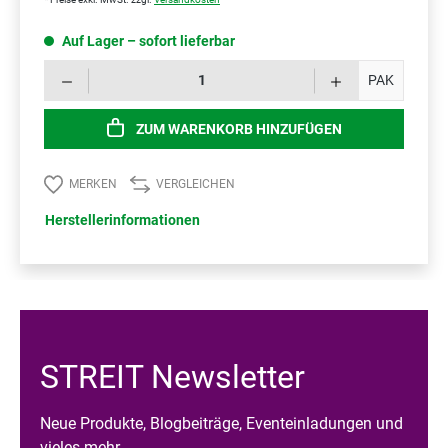
Auf Lager – sofort lieferbar
Prod
PAK
ZUM WARENKORB HINZUFÜGEN
MERKEN
VERGLEICHEN
Herstellerinformationen
STREIT Newsletter
Neue Produkte, Blogbeiträge, Eventeinladungen und
vieles mehr