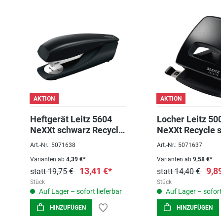
AKTION
AKTION
Heftgerät Leitz 5604
Locher Leitz 50
NeXXt schwarz Recycle,
NeXXt Recycle 
bis 30 Blatt
bis 30 Blatt
Art.-Nr.: 5071638
Art.-Nr.: 5071637
Varianten ab
4,39 €*
Varianten ab
9,58 €*
13,41 €*
9,8
statt 19,75 €
statt 14,40 €
Stück
Stück
Auf Lager – sofort lieferbar
Auf Lager – sofort
HINZUFÜGEN
HINZUFÜGEN