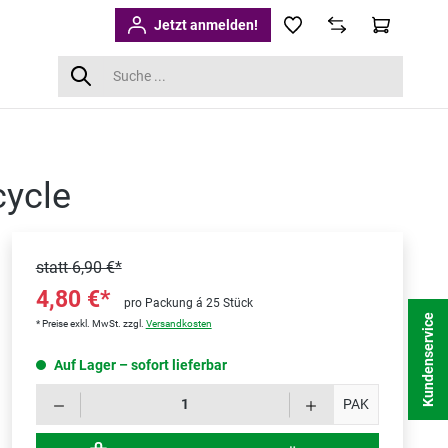
Jetzt anmelden!
cycle
statt
6,90 €*
4,80 €*
pro Packung á 25 Stück
Kundenservice
* Preise exkl. MwSt. zzgl.
Versandkosten
Auf Lager – sofort lieferbar
Produk
PAK