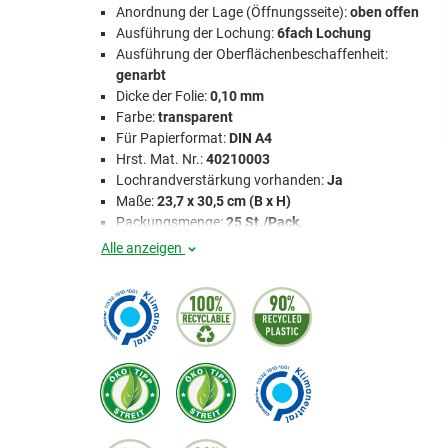
Anordnung der Lage (Öffnungsseite):
oben offen
Ausführung der Lochung:
6fach Lochung
Ausführung der Oberflächenbeschaffenheit:
genarbt
Dicke der Folie:
0,10 mm
Farbe:
transparent
Für Papierformat:
DIN A4
Hrst. Mat. Nr.:
40210003
Lochrandverstärkung vorhanden:
Ja
Maße:
23,7 x 30,5 cm (B x H)
Packungsmenge:
25 St./Pack.
Alle anzeigen