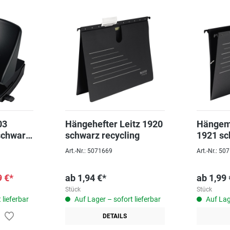
03
Hängehefter Leitz 1920
Hängem
schwarz
schwarz recycling
1921 sc
Art.-Nr.: 5071669
Art.-Nr.: 5
9 €*
ab
1,94 €*
ab
1,99 
Stück
Stück
 lieferbar
Auf Lager – sofort lieferbar
Auf Lage
DETAILS