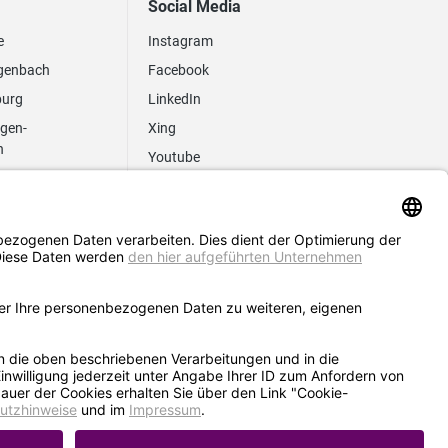
Social Media
e
Instagram
genbach
Facebook
burg
LinkedIn
ngen-
Xing
n
Youtube