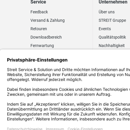
Service
Unternehmen
Feedback
Über uns
Versand & Zahlung
STREIT Gruppe
Retouren
Events
Downloadbereich
Qualitätspolitik
Fernwartung
Nachhaltigkeit
Lieferrhythmus anpassen
Umweltpolitik
Elektronischer
Zertifizierung
Rechnungsversand
FAQ EUDR
2026 Streit Service & Solution GmbH & Co. KG