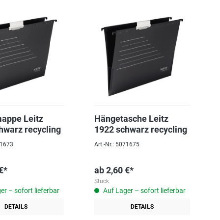
appe Leitz
Hängetasche Leitz
hwarz recycling
1922 schwarz recycling
071673
Art.-Nr.: 5071675
€*
ab
2,60 €*
Stück
r – sofort lieferbar
Auf Lager – sofort lieferbar
DETAILS
DETAILS