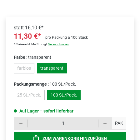
statt
16,10 €*
11,30 €*
pro Packung á 100 Stück
* Preise exkl. MwSt. zzgl.
Versandkosten
Farbe
: transparent
farblos
transparent
(Diese Option ist zurzeit nicht verfügbar.)
Packungsmenge
: 100 St./Pack.
25 St./Pack.
100 St./Pack.
(Diese Option ist zurzeit nicht verfügbar.)
Auf Lager – sofort lieferbar
Prod
PAK
ZUM WARENKORB HINZUFÜGEN