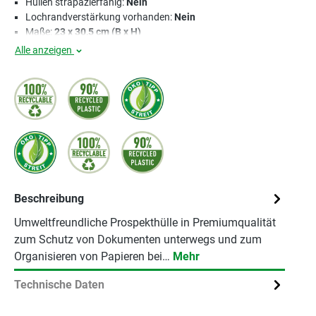
Hüllen strapazierfähig:
Nein
Lochrandverstärkung vorhanden:
Nein
Maße:
23 x 30,5 cm (B x H)
Alle anzeigen
Beschreibung
Umweltfreundliche Prospekthülle in Premiumqualität
zum Schutz von Dokumenten unterwegs und zum
Organisieren von Papieren bei…
Mehr
Technische Daten