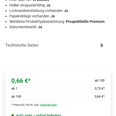
Hüllen strapazierfähig:
Ja
Lochrandverstärkung vorhanden:
Ja
Papiereinlage vorhanden:
Ja
Werbliche Produkttypbezeichnung:
Prospekthülle Premium
dokumentenecht:
Ja
Technische Daten
0,66 €*
ab 100
ab
1
0,73 €*
ab
100
0,66 €*
* Preise exkl. MwSt. zzgl.
Versandkosten
Auf Lager – sofort lieferbar