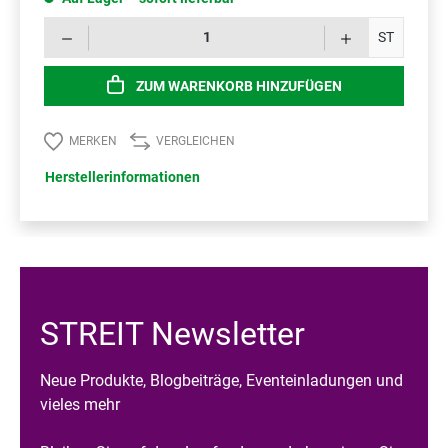
Prod
ST
ZUM WARENKORB HINZUFÜGEN
MERKEN
VERGLEICHEN
Herstellerinformationen
STREIT Newsletter
Neue Produkte, Blogbeiträge, Eventeinladungen und
vieles mehr