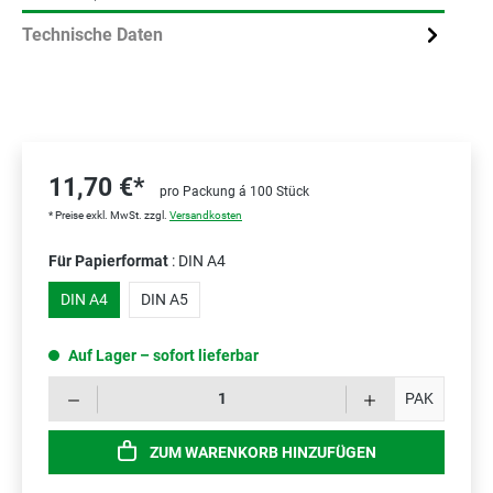
Technische Daten
11,70 €*
pro Packung á 100 Stück
* Preise exkl. MwSt. zzgl.
Versandkosten
Für Papierformat
: DIN A4
DIN A4
DIN A5
Auf Lager – sofort lieferbar
Prod
PAK
ZUM WARENKORB HINZUFÜGEN