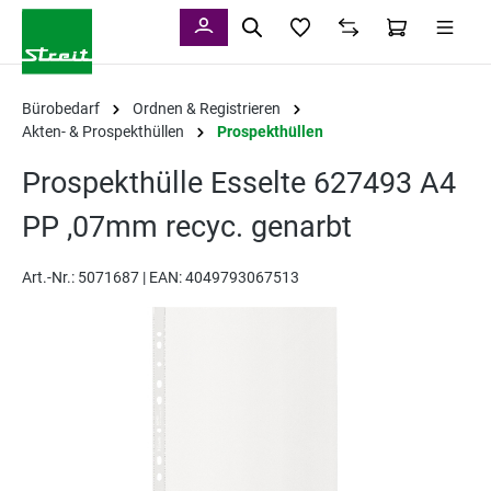
alt springen
Bürobedarf
Ordnen & Registrieren
Akten- & Prospekthüllen
Prospekthüllen
Prospekthülle Esselte 627493 A4
PP ,07mm recyc. genarbt
Art.-Nr.:
5071687 |
EAN: 4049793067513
Bildergalerie überspringen