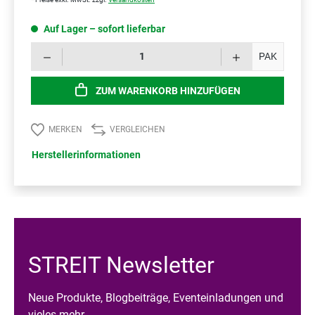
Auf Lager – sofort lieferbar
Prod
PAK
ZUM WARENKORB HINZUFÜGEN
MERKEN
VERGLEICHEN
Herstellerinformationen
STREIT Newsletter
Neue Produkte, Blogbeiträge, Eventeinladungen und
vieles mehr