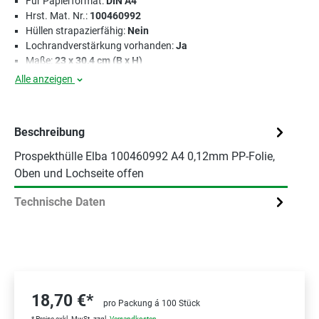
Für Papierformat:
DIN A4
Hrst. Mat. Nr.:
100460992
Hüllen strapazierfähig:
Nein
Lochrandverstärkung vorhanden:
Ja
Maße:
23 x 30,4 cm (B x H)
Alle anzeigen
Beschreibung
Prospekthülle Elba 100460992 A4 0,12mm PP-Folie,
Oben und Lochseite offen
Technische Daten
18,70 €*
pro Packung á 100 Stück
* Preise exkl. MwSt. zzgl.
Versandkosten