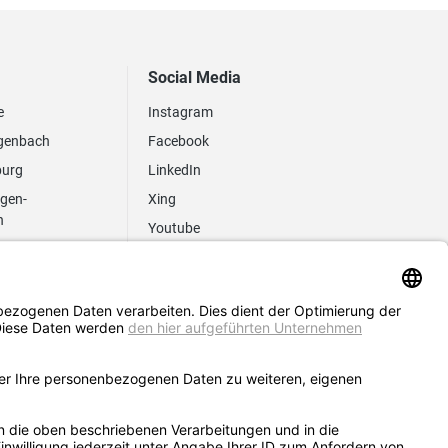
Social Media
e
Instagram
genbach
Facebook
burg
LinkedIn
ngen-
Xing
n
Youtube