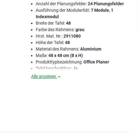
Anzahl der Planungsfelder:
24 Planungsfelder
Ausführung der Modularität:
7 Module, 1
Indexmodul
Breite der Tafel:
48
Farbe des Rahmens:
grau
Hrst. Mat. Nr.:
2911080
Höhe der Tafel:
48
Material des Rahmens:
Aluminium
Maße:
48 x 48 cm (B x H)
Produkttypbezeichnung:
Office Planer
Tafel beschreibbar:
Ja
Alle anzeigen