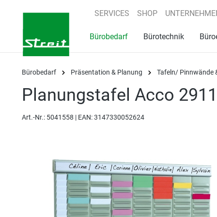
springen
Zur Hauptnavigation springen
SERVICES
SHOP
UNTERNEHME
Bürobedarf
Bürotechnik
Büro
Bürobedarf
Präsentation & Planung
Tafeln/ Pinnwände 
Planungstafel Acco 291
Art.-Nr.:
5041558 |
EAN: 3147330052624
Bildergalerie überspringen