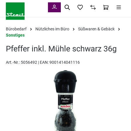
alt springen
Bürobedarf
Nützliches im Büro
Süßwaren & Gebäck
Sonstiges
Pfeffer inkl. Mühle schwarz 36g
Art.-Nr.:
5056492 |
EAN: 9001414041116
Bildergalerie überspringen