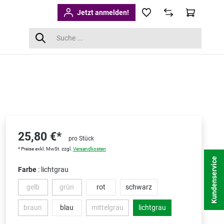
Jetzt anmelden!
25,80 €*
pro Stück
* Preise exkl. MwSt. zzgl.
Versandkosten
Kundenservice
Farbe
: lichtgrau
gelb
grün
rot
schwarz
(Diese Option ist zurzeit nicht verfügbar.)
(Diese Option ist zurzeit nicht verfügbar.)
braun
blau
mittelgrau
lichtgrau
(Diese Option ist zurzeit nicht verfügbar.)
(Diese Option ist zurzeit nicht verfügbar.)