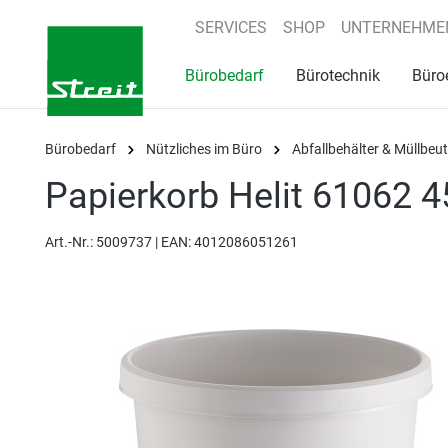
springen
Zur Hauptnavigation springen
SERVICES
SHOP
UNTERNEHME
Bürobedarf
Bürotechnik
Büro
Bürobedarf
Nützliches im Büro
Abfallbehälter & Müllbeut
Papierkorb Helit 61062 4
Art.-Nr.:
5009737 |
EAN: 4012086051261
Bildergalerie überspringen