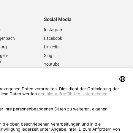
Social Media
e
Instagram
genbach
Facebook
burg
LinkedIn
ngen-
Xing
n
Youtube