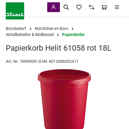
alt springen
Bürobedarf
Nützliches im Büro
Abfallbehälter & Müllbeutel
Papierkörbe
Papierkorb Helit 61058 rot 18L
Art.-Nr.:
5099000 |
EAN: 4012086052411
Bildergalerie überspringen