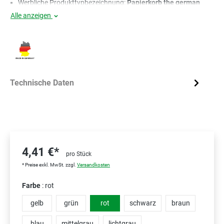
Werbliche Produkttypbezeichnung:
Papierkorb the german
Alle anzeigen
Technische Daten
4,41 €*
pro Stück
* Preise exkl. MwSt. zzgl.
Versandkosten
Farbe
: rot
gelb
grün
rot
schwarz
braun
blau
mittelgrau
lichtgrau