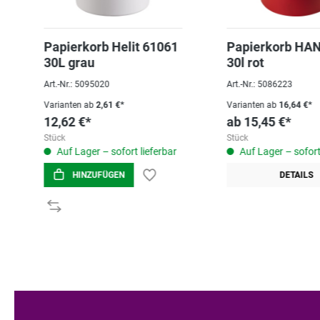
Papierkorb Helit 61061
Papierkorb HA
30L grau
30l rot
Art.-Nr.: 5095020
Art.-Nr.: 5086223
Varianten ab
2,61 €*
Varianten ab
16,64 €*
12,62 €*
ab
15,45 €*
Stück
Stück
Auf Lager – sofort lieferbar
Auf Lager – sofort
HINZUFÜGEN
DETAILS