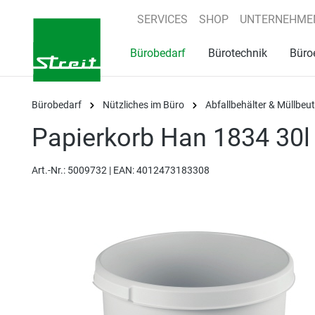
springen
Zur Hauptnavigation springen
SERVICES
SHOP
UNTERNEHME
Bürobedarf
Bürotechnik
Büro
Bürobedarf
Nützliches im Büro
Abfallbehälter & Müllbeut
Papierkorb Han 1834 30l 
Art.-Nr.:
5009732 |
EAN: 4012473183308
Bildergalerie überspringen