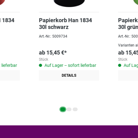
N 1834
Papierkorb Han 1834
Papierk
30l schwarz
30l grü
Art.-Nr.: 5009734
Art.-Nr.: 5
Varianten a
ab
15,45 €*
ab
15,4
Stück
Stück
 lieferbar
Auf Lager – sofort lieferbar
Auf Lage
DETAILS