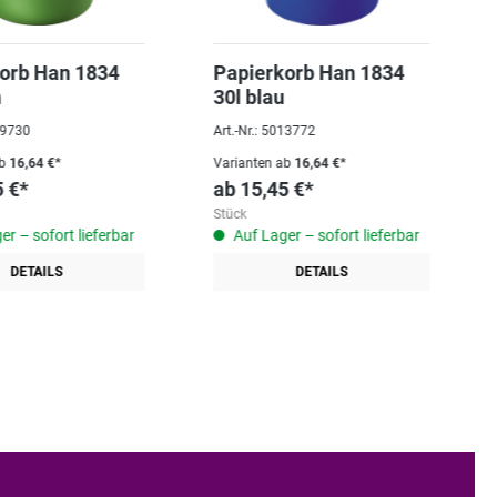
orb Han 1834
Papierkorb Han 1834
n
30l blau
009730
Art.-Nr.: 5013772
b
16,64 €*
Varianten ab
16,64 €*
5 €*
ab
15,45 €*
Stück
r – sofort lieferbar
Auf Lager – sofort lieferbar
DETAILS
DETAILS