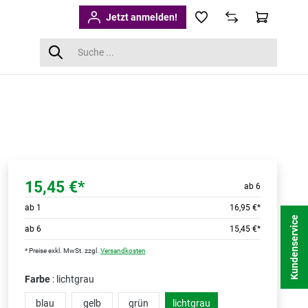
Jetzt anmelden!
15,45 €*
ab 6
ab
1
16,95 €*
Kundenservice
ab
6
15,45 €*
* Preise exkl. MwSt. zzgl.
Versandkosten
Farbe
: lichtgrau
blau
gelb
grün
lichtgrau