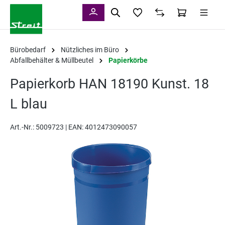
alt springen
Bürobedarf
Nützliches im Büro
Abfallbehälter & Müllbeutel
Papierkörbe
Papierkorb HAN 18190 Kunst. 18
L blau
Art.-Nr.:
5009723 |
EAN: 4012473090057
Bildergalerie überspringen