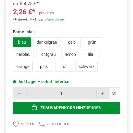
statt
4,75 €*
2,26 €*
pro Stück
* Preise exkl. MwSt. zzgl.
Versandkosten
Farbe
: blau
blau
dunkelgrau
gelb
grün
hellblau
lichtgrau
lemon
lila
orange
pink
rot
schwarz
Auf Lager – sofort lieferbar
Prod
ST
ZUM WARENKORB HINZUFÜGEN
MERKEN
VERGLEICHEN