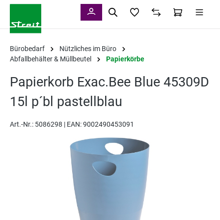
alt springen
Bürobedarf
Nützliches im Büro
Abfallbehälter & Müllbeutel
Papierkörbe
Papierkorb Exac.Bee Blue 45309D
15l p´bl pastellblau
Art.-Nr.:
5086298 |
EAN: 9002490453091
Bildergalerie überspringen