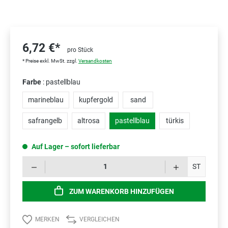
6,72 €*
pro Stück
* Preise exkl. MwSt. zzgl.
Versandkosten
Farbe
: pastellblau
marineblau
kupfergold
sand
safrangelb
altrosa
pastellblau
türkis
Auf Lager – sofort lieferbar
Prod
ST
ZUM WARENKORB HINZUFÜGEN
MERKEN
VERGLEICHEN