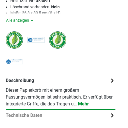
Hrst. Mat. Nr.:
45309D
Löschrand vorhanden:
Nein
Maße:
26,3 x 33,5 cm (Ø x H)
Alle anzeigen
Beschreibung
Dieser Papierkorb mit einem großem
Fassungsvermögen ist sehr praktisch. Er verfügt über
integrierte Griffe, die das Tragen u…
Mehr
Technische Daten