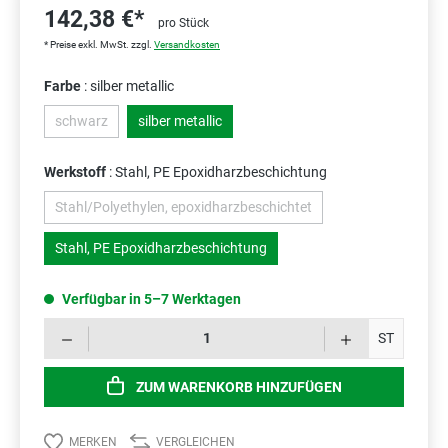
142,38 €*
pro Stück
* Preise exkl. MwSt. zzgl.
Versandkosten
Farbe
: silber metallic
schwarz
silber metallic
(Diese Option ist zurzeit nicht verfügbar.)
Werkstoff
: Stahl, PE Epoxidharzbeschichtung
Stahl/Polyethylen, epoxidharzbeschichtet
(Diese Option ist zurzeit nicht verfügbar.)
Stahl, PE Epoxidharzbeschichtung
Verfügbar in 5–7 Werktagen
Prod
ST
ZUM WARENKORB HINZUFÜGEN
MERKEN
VERGLEICHEN