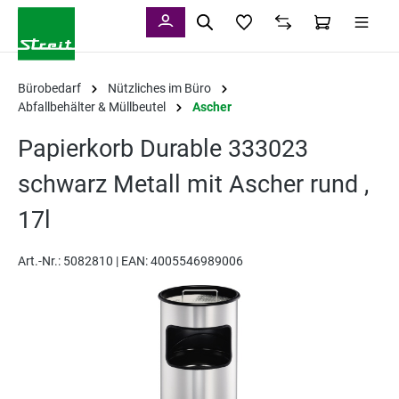
alt springen
Bürobedarf
Nützliches im Büro
Abfallbehälter & Müllbeutel
Ascher
Papierkorb Durable 333023
schwarz Metall mit Ascher rund ,
17l
Art.-Nr.:
5082810 |
EAN: 4005546989006
Bildergalerie überspringen