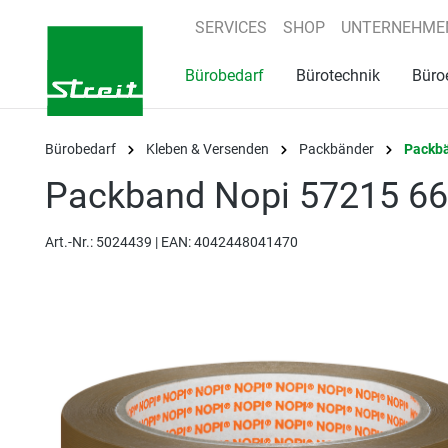
springen
Zur Hauptnavigation springen
SERVICES
SHOP
UNTERNEHME
Bürobedarf
Bürotechnik
Büro
Bürobedarf
Kleben & Versenden
Packbänder
Packb
Packband Nopi 57215 
Art.-Nr.:
5024439 |
EAN: 4042448041470
Bildergalerie überspringen