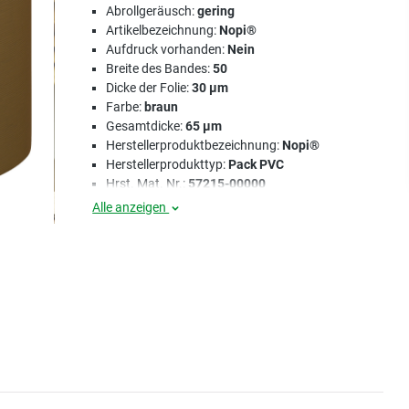
Abrollgeräusch:
gering
Artikelbezeichnung:
Nopi®
Aufdruck vorhanden:
Nein
Breite des Bandes:
50
Dicke der Folie:
30 µm
Farbe:
braun
Gesamtdicke:
65 µm
Herstellerproduktbezeichnung:
Nopi®
Herstellerprodukttyp:
Pack PVC
Hrst. Mat. Nr.:
57215-00000
Alle anzeigen