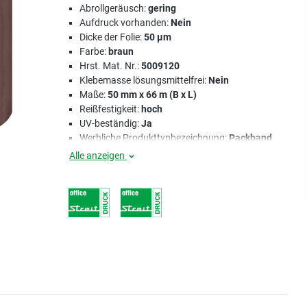
Abrollgeräusch:
gering
Aufdruck vorhanden:
Nein
Dicke der Folie:
50 µm
Farbe:
braun
Hrst. Mat. Nr.:
5009120
Klebemasse lösungsmittelfrei:
Nein
Maße:
50 mm x 66 m (B x L)
Reißfestigkeit:
hoch
UV-beständig:
Ja
Werbliche Produkttypbezeichnung:
Packband
Alle anzeigen