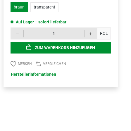
braun
transparent
Auf Lager – sofort lieferbar
Produk
ROL
ZUM WARENKORB HINZUFÜGEN
MERKEN
VERGLEICHEN
Herstellerinformationen