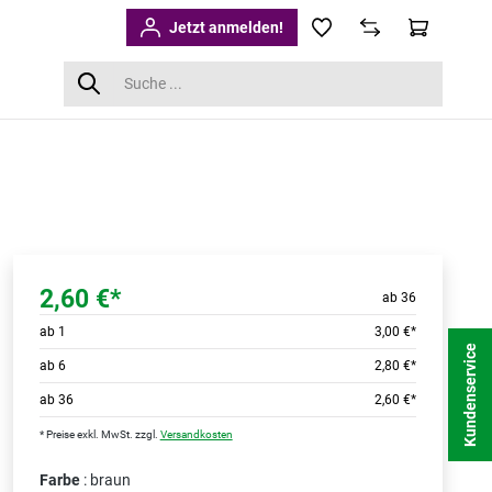
Jetzt anmelden!
2,60 €*
ab 36
ab
1
3,00 €*
Kundenservice
ab
6
2,80 €*
ab
36
2,60 €*
* Preise exkl. MwSt. zzgl.
Versandkosten
Farbe
: braun