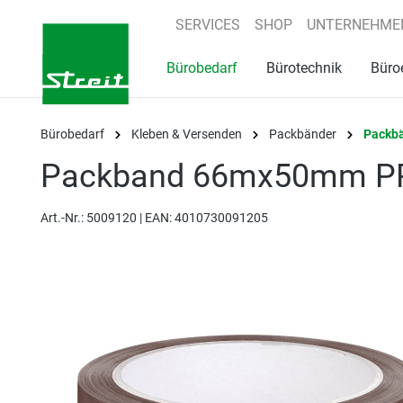
springen
Zur Hauptnavigation springen
SERVICES
SHOP
UNTERNEHME
Bürobedarf
Bürotechnik
Büro
Bürobedarf
Kleben & Versenden
Packbänder
Packb
Packband 66mx50mm PP
Art.-Nr.:
5009120 |
EAN: 4010730091205
Bildergalerie überspringen