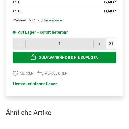
ab
1
12,60 €*
ab
15
11,60 €*
* Preise exkl. MwSt. zzgl.
Versandkosten
Auf Lager – sofort lieferbar
Prod
ST
ZUM WARENKORB HINZUFÜGEN
MERKEN
VERGLEICHEN
Herstellerinformationen
Ähnliche Artikel