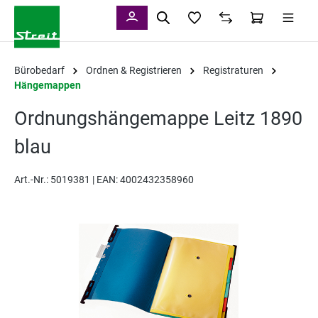
alt springen
Bürobedarf
Ordnen & Registrieren
Registraturen
Hängemappen
Ordnungshängemappe Leitz 1890
blau
Art.-Nr.:
5019381 |
EAN: 4002432358960
Bildergalerie überspringen