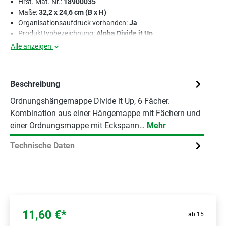
Hrst. Mat. Nr.:
18900035
Maße:
32,2 x 24,6 cm (B x H)
Organisationsaufdruck vorhanden:
Ja
Produkttypbezeichnung:
Alpha Divide it Up
Alle anzeigen
Beschreibung
Ordnungshängemappe Divide it Up, 6 Fächer.
Kombination aus einer Hängemappe mit Fächern und
einer Ordnungsmappe mit Eckspann…
Mehr
Technische Daten
11,60 €*
ab 15