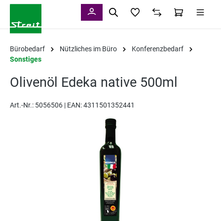
alt springen
Bürobedarf
Nützliches im Büro
Konferenzbedarf
Sonstiges
Olivenöl Edeka native 500ml
Art.-Nr.:
5056506 |
EAN: 4311501352441
Bildergalerie überspringen