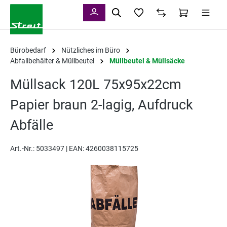
alt springen
Bürobedarf
Nützliches im Büro
Abfallbehälter & Müllbeutel
Müllbeutel & Müllsäcke
Müllsack 120L 75x95x22cm
Papier braun 2-lagig, Aufdruck
Abfälle
Art.-Nr.:
5033497 |
EAN: 4260038115725
Bildergalerie überspringen