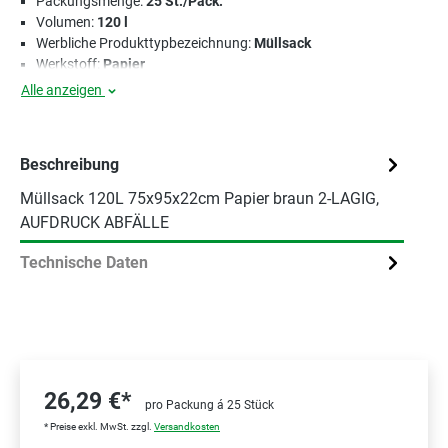
Packungsmenge:
25 St./Pack.
Volumen:
120 l
Werbliche Produkttypbezeichnung:
Müllsack
Werkstoff:
Papier
Alle anzeigen
Beschreibung
Müllsack 120L 75x95x22cm Papier braun 2-LAGIG,
AUFDRUCK ABFÄLLE
Technische Daten
26,29 €*
pro Packung á 25 Stück
* Preise exkl. MwSt. zzgl.
Versandkosten