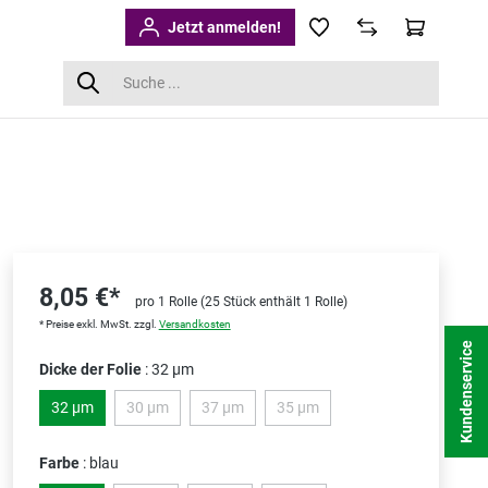
Jetzt anmelden!
8,05 €*
pro 1 Rolle (25 Stück enthält 1 Rolle)
* Preise exkl. MwSt. zzgl.
Versandkosten
Kundenservice
Dicke der Folie
: 32 µm
32 µm
30 µm
37 µm
35 µm
(Diese Option ist zurzeit nicht verfügbar.)
(Diese Option ist zurzeit nicht verfügbar.)
(Diese Option ist zurzeit nicht ve
Farbe
: blau