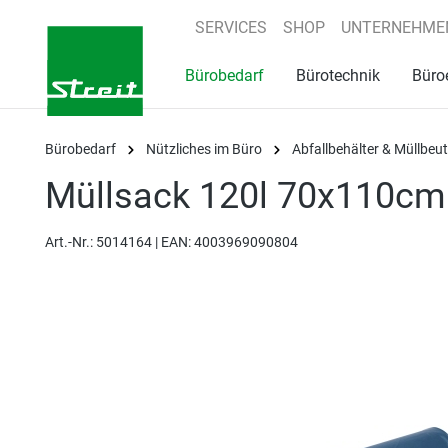
springen
Zur Hauptnavigation springen
SERVICES
SHOP
UNTERNEHME
Bürobedarf
Bürotechnik
Büro
Bürobedarf
Nützliches im Büro
Abfallbehälter & Müllbeut
Müllsack 120l 70x110cm
Art.-Nr.:
5014164 |
EAN: 4003969090804
Bildergalerie überspringen