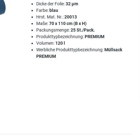
Dicke der Folie:
32 µm
Farbe:
blau
Hrst. Mat. Nr.:
20013
Maße:
70 x 110 cm (B x H)
Packungsmenge:
25 St./Pack.
Produkttypbezeichnung:
PREMIUM
Volumen:
120 l
Werbliche Produkttypbezeichnung:
Müllsack
PREMIUM