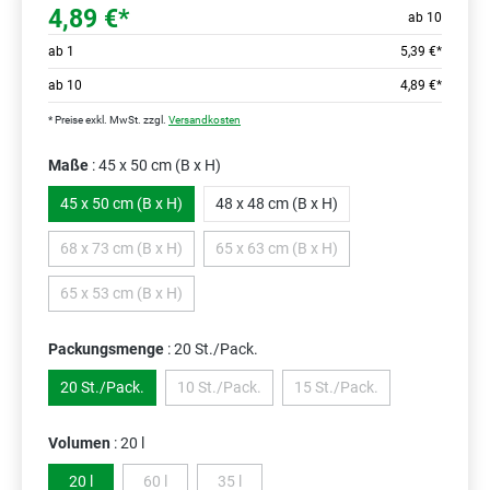
4,89 €*
ab 10
ab
1
5,39 €*
ab
10
4,89 €*
* Preise exkl. MwSt. zzgl.
Versandkosten
Maße
: 45 x 50 cm (B x H)
45 x 50 cm (B x H)
48 x 48 cm (B x H)
68 x 73 cm (B x H)
65 x 63 cm (B x H)
(Diese Option ist zurzeit nicht verfügbar.)
(Diese Option ist zurzeit nicht verfüg
65 x 53 cm (B x H)
(Diese Option ist zurzeit nicht verfügbar.)
Packungsmenge
: 20 St./Pack.
20 St./Pack.
10 St./Pack.
15 St./Pack.
(Diese Option ist zurzeit nicht verfügbar.)
(Diese Option ist zurzeit ni
Volumen
: 20 l
20 l
60 l
35 l