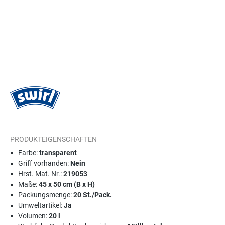
PRODUKTEIGENSCHAFTEN
Farbe:
transparent
Griff vorhanden:
Nein
Hrst. Mat. Nr.:
219053
Maße:
45 x 50 cm (B x H)
Packungsmenge:
20 St./Pack.
Umweltartikel:
Ja
Volumen:
20 l