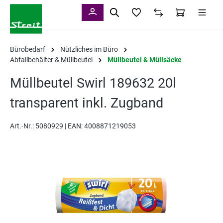
alt springen
Bürobedarf
Nützliches im Büro
Abfallbehälter & Müllbeutel
Müllbeutel & Müllsäcke
Müllbeutel Swirl 189632 20l
transparent inkl. Zugband
Art.-Nr.:
5080929 |
EAN: 4008871219053
Bildergalerie überspringen