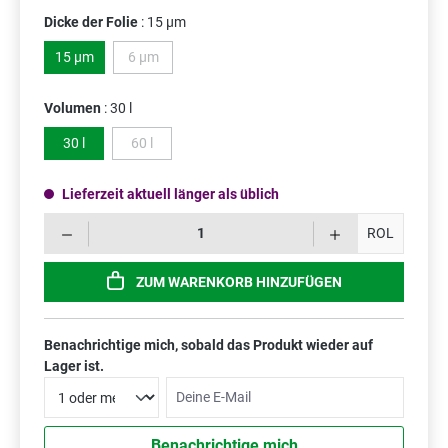
Dicke der Folie
: 15 µm
15 µm
6 µm
(Diese Option ist zurzeit nicht verfügbar.)
Volumen
: 30 l
30 l
60 l
(Diese Option ist zurzeit nicht verfügbar.)
Lieferzeit aktuell länger als üblich
Prod
ROL
ZUM WARENKORB HINZUFÜGEN
Benachrichtige mich, sobald das Produkt wieder auf
Lager ist.
Deine E-Mail
Benachrichtige mich