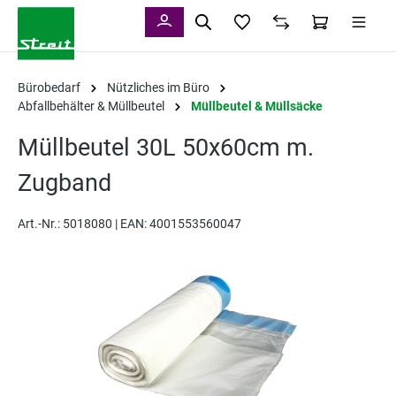
alt springen
Bürobedarf
Nützliches im Büro
Abfallbehälter & Müllbeutel
Müllbeutel & Müllsäcke
Müllbeutel 30L 50x60cm m.
Zugband
Art.-Nr.:
5018080 |
EAN: 4001553560047
Bildergalerie überspringen