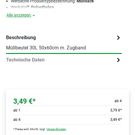
Werbliche Produkttypbezeichnung:
Müllsack
Werkstoff:
Polyethylen
Alle anzeigen
Beschreibung
Müllbeutel 30L 50x60cm m. Zugband
Technische Daten
3,49 €*
ab 4
ab
1
3,79 €*
ab
4
3,49 €*
* Preise exkl. MwSt. zzgl.
Versandkosten