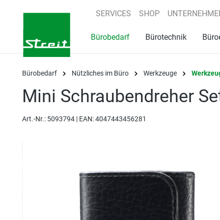
springen
Zur Hauptnavigation springen
SERVICES
SHOP
UNTERNEHME
Bürobedarf
Bürotechnik
Büro
Bürobedarf
Nützliches im Büro
Werkzeuge
Werkzeu
Mini Schraubendreher S
Art.-Nr.:
5093794 |
EAN: 4047443456281
Bildergalerie überspringen