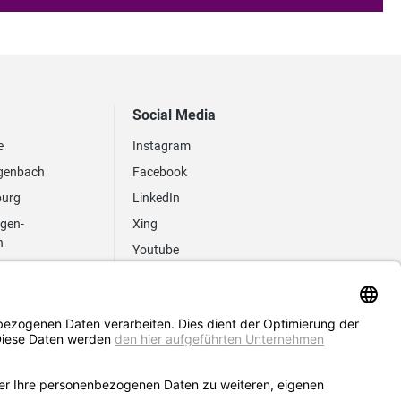
Social Media
e
Instagram
genbach
Facebook
burg
LinkedIn
ngen-
Xing
n
Youtube