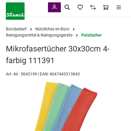
alt springen
Bürobedarf
Nützliches im Büro
Reinigungsmittel & Reinigungsgeräte
Putztücher
Mikrofasertücher 30x30cm 4-
farbig 111391
Art.-Nr.:
5043199 |
EAN: 4047443313843
Bildergalerie überspringen