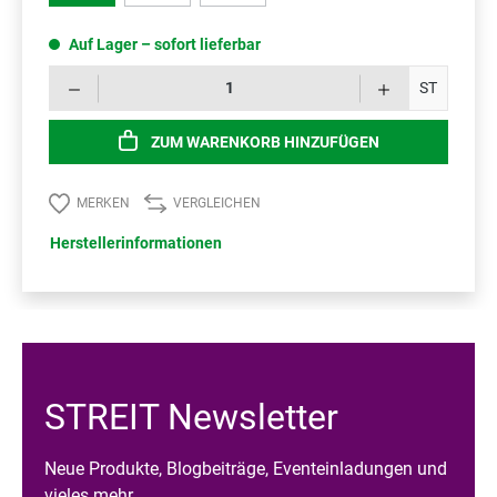
Auf Lager – sofort lieferbar
Prod
ST
ZUM WARENKORB HINZUFÜGEN
MERKEN
VERGLEICHEN
Herstellerinformationen
STREIT Newsletter
Neue Produkte, Blogbeiträge, Eventeinladungen und
vieles mehr