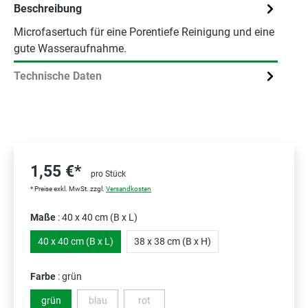
Beschreibung
Microfasertuch für eine Porentiefe Reinigung und eine
gute Wasseraufnahme.
Technische Daten
1,55 €*
pro Stück
* Preise exkl. MwSt. zzgl.
Versandkosten
Maße
: 40 x 40 cm (B x L)
40 x 40 cm (B x L)
38 x 38 cm (B x H)
Farbe
: grün
grün
blau
rot
(Diese Option ist zurzeit nicht verfügbar.)
(Diese Option ist zurzeit nicht verfügbar.)