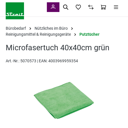
alt springen
Bürobedarf
Nützliches im Büro
Reinigungsmittel & Reinigungsgeräte
Putztücher
Microfasertuch 40x40cm grün
Art.-Nr.:
5070573 |
EAN: 4003969959354
Bildergalerie überspringen