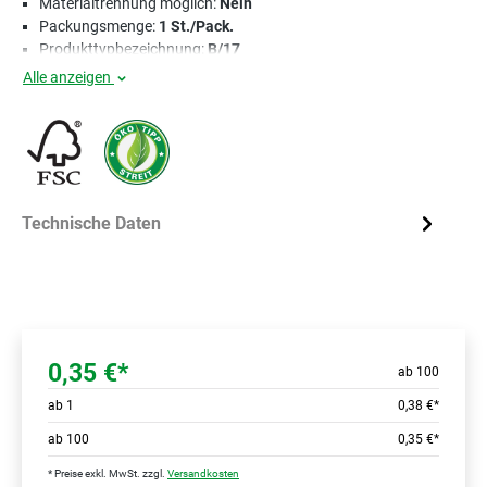
Materialtrennung möglich:
Nein
Packungsmenge:
1 St./Pack.
Produkttypbezeichnung:
B/17
Alle anzeigen
Technische Daten
0,35 €*
ab 100
ab
1
0,38 €*
ab
100
0,35 €*
* Preise exkl. MwSt. zzgl.
Versandkosten