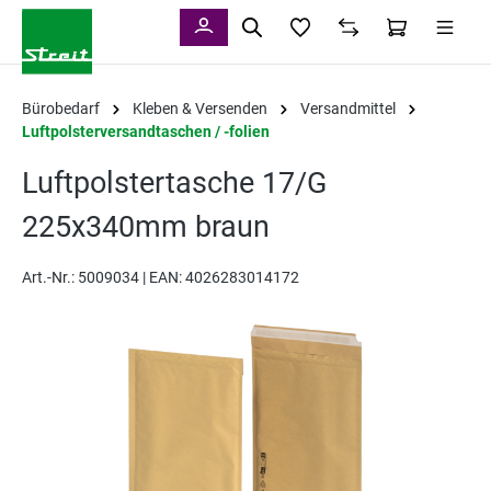
alt springen
Bürobedarf
Kleben & Versenden
Versandmittel
Luftpolsterversandtaschen / -folien
Luftpolstertasche 17/G
225x340mm braun
Art.-Nr.:
5009034 |
EAN: 4026283014172
Bildergalerie überspringen