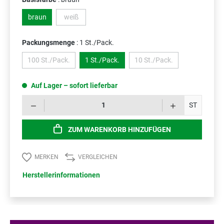
braun
weiß
(Diese Option ist zurzeit nicht verfügbar.)
Packungsmenge
: 1 St./Pack.
100 St./Pack.
1 St./Pack.
10 St./Pack.
(Diese Option ist zurzeit nicht verfügbar.)
(Diese Option ist zurzeit ni
Auf Lager – sofort lieferbar
Prod
ST
ZUM WARENKORB HINZUFÜGEN
MERKEN
VERGLEICHEN
Herstellerinformationen