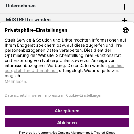
Unternehmen
MitSTREITer werden
Kontakt
Social Media
2026 Streit Service & Solution GmbH & Co. KG
* Alle Preise exkl. MwSt. zzgl.
Versandkosten
Impressum
Datenschutz
AGB
Hinweisgebersystem
Erklärung zur Barrierefreiheit
Verkauf nur an Selbstständige / Gewerbetreibende. Kein Verkauf an
Privat. Preise gelten nur bei Bestellung im Online-Shop