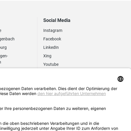
Social Media
e
Instagram
genbach
Facebook
burg
LinkedIn
ngen-
Xing
n
Youtube