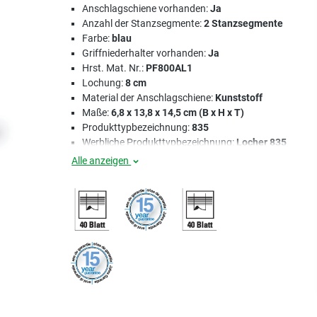
Anschlagschiene vorhanden:
Ja
Anzahl der Stanzsegmente:
2 Stanzsegmente
Farbe:
blau
Griffniederhalter vorhanden:
Ja
Hrst. Mat. Nr.:
PF800AL1
Lochung:
8 cm
Material der Anschlagschiene:
Kunststoff
Maße:
6,8 x 13,8 x 14,5 cm (B x H x T)
Produkttypbezeichnung:
835
Werbliche Produkttypbezeichnung:
Locher 835
Alle anzeigen