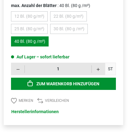
max. Anzahl der Blätter
: 40 Bl. (80 g /m²)
12 Bl. (80 g/m²)
22 Bl. (80 g/m²)
(Diese Option ist zurzeit nicht verfügbar.)
(Diese Option ist zurzeit nicht verfügbar.)
25 Bl. (80 g/m²)
30 Bl. (80 g /m²)
(Diese Option ist zurzeit nicht verfügbar.)
(Diese Option ist zurzeit nicht verfügbar.)
40 Bl. (80 g /m²)
Auf Lager – sofort lieferbar
Produk
ST
ZUM WARENKORB HINZUFÜGEN
MERKEN
VERGLEICHEN
Herstellerinformationen