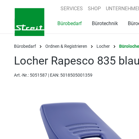
springen
Zur Hauptnavigation springen
SERVICES
SHOP
UNTERNEHME
Bürobedarf
Bürotechnik
Büro
Bürobedarf
Ordnen & Registrieren
Locher
Büroloche
Locher Rapesco 835 blau 
Art.-Nr.:
5051587 |
EAN: 5018505001359
Bildergalerie überspringen