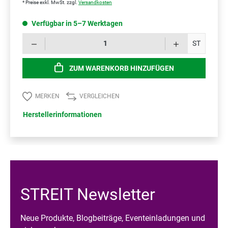
* Preise exkl. MwSt. zzgl.
Versandkosten
Verfügbar in 5–7 Werktagen
Prod
ST
ZUM WARENKORB HINZUFÜGEN
MERKEN
VERGLEICHEN
Herstellerinformationen
STREIT Newsletter
Neue Produkte, Blogbeiträge, Eventeinladungen und