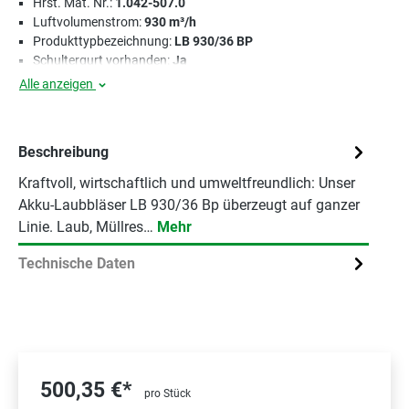
Hrst. Mat. Nr.:
1.042-507.0
Luftvolumenstrom:
930 m³/h
Produkttypbezeichnung:
LB 930/36 BP
Schultergurt vorhanden:
Ja
Alle anzeigen
Beschreibung
Kraftvoll, wirtschaftlich und umweltfreundlich: Unser
Akku-Laubbläser LB 930/36 Bp überzeugt auf ganzer
Linie. Laub, Müllres…
Mehr
Technische Daten
500,35 €*
pro Stück