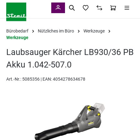
alt springen
Bürobedarf
Nützliches im Büro
Werkzeuge
Werkzeuge
Laubsauger Kärcher LB930/36 PB
Akku 1.042-507.0
Art.-Nr.:
5085356 |
EAN: 4054278634678
Bildergalerie überspringen