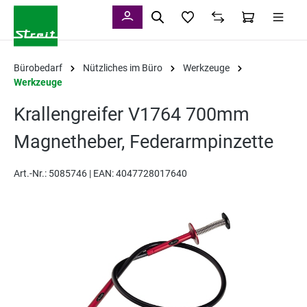
alt springen
Bürobedarf
Nützliches im Büro
Werkzeuge
Werkzeuge
Krallengreifer V1764 700mm
Magnetheber, Federarmpinzette
Art.-Nr.:
5085746 |
EAN: 4047728017640
Bildergalerie überspringen