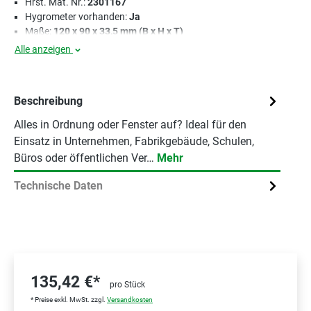
Hrst. Mat. Nr.:
2301167
Hygrometer vorhanden:
Ja
Maße:
120 x 90 x 33,5 mm (B x H x T)
Alle anzeigen
Beschreibung
Alles in Ordnung oder Fenster auf? Ideal für den
Einsatz in Unternehmen, Fabrikgebäude, Schulen,
Büros oder öffentlichen Ver…
Mehr
Technische Daten
135,42 €*
pro Stück
* Preise exkl. MwSt. zzgl.
Versandkosten