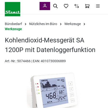
alt springen
Bürobedarf
Nützliches im Büro
Werkzeuge
Werkzeuge
Kohlendioxid-Messgerät SA
1200P mit Datenloggerfunktion
Art.-Nr.:
5074466 |
EAN: 4010730006889
Bildergalerie überspringen