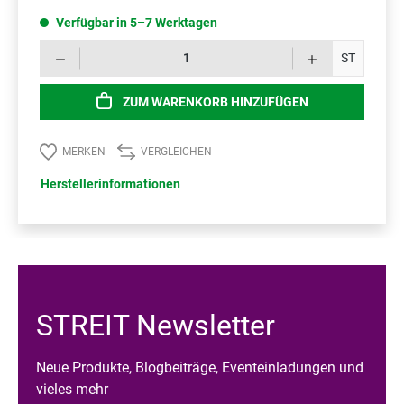
Verfügbar in 5–7 Werktagen
Prod
ST
ZUM WARENKORB HINZUFÜGEN
MERKEN
VERGLEICHEN
Herstellerinformationen
STREIT Newsletter
Neue Produkte, Blogbeiträge, Eventeinladungen und
vieles mehr