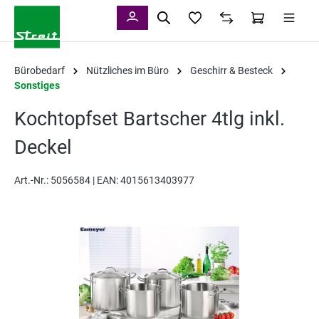
alt springen
Bürobedarf
Nützliches im Büro
Geschirr & Besteck
Sonstiges
Kochtopfset Bartscher 4tlg inkl.
Deckel
Art.-Nr.:
5056584 |
EAN: 4015613403977
Bildergalerie überspringen