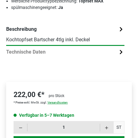
Werbliche Produkttypbezeichnung:
Topfset MAX
spülmaschinengeeignet:
Ja
Beschreibung
Kochtopfset Bartscher 4tlg inkl. Deckel
Technische Daten
222,00 €*
pro Stück
* Preise exkl. MwSt. zzgl.
Versandkosten
Verfügbar in 5–7 Werktagen
Prod
ST