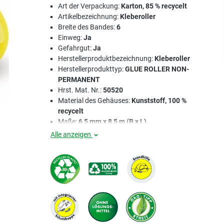
Art der Verpackung:
Karton, 85 % recycelt
Artikelbezeichnung:
Kleberoller
Breite des Bandes:
6
Einweg:
Ja
Gefahrgut:
Ja
Herstellerproduktbezeichnung:
Kleberoller
Herstellerprodukttyp:
GLUE ROLLER NON-
PERMANENT
Hrst. Mat. Nr.:
50520
Material des Gehäuses:
Kunststoff, 100 %
recycelt
Maße:
6,5 mm x 8,5 m (B x L)
Alle anzeigen