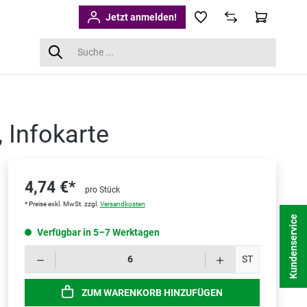
Jetzt anmelden!
 Infokarte
4,74 €*
pro Stück
* Preise exkl. MwSt. zzgl.
Versandkosten
Kundenservice
Verfügbar in 5–7 Werktagen
Produk
ST
ZUM WARENKORB HINZUFÜGEN