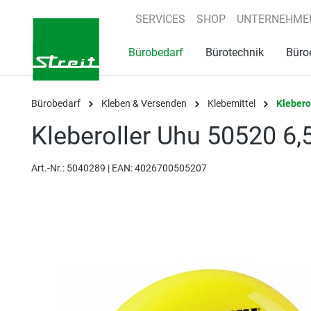
springen
Zur Hauptnavigation springen
SERVICES
SHOP
UNTERNEHME
Bürobedarf
Bürotechnik
Büro
Bürobedarf
Kleben & Versenden
Klebemittel
Klebero
Kleberoller Uhu 50520 6
Art.-Nr.:
5040289 |
EAN: 4026700505207
Bildergalerie überspringen