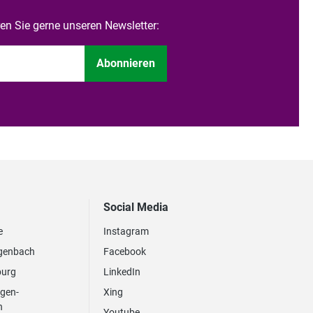
n Sie gerne unseren Newsletter:
Abonnieren
Social Media
e
Instagram
genbach
Facebook
burg
LinkedIn
ngen-
Xing
n
Youtube