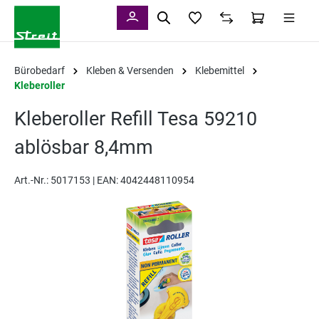
alt springen
Bürobedarf
Kleben & Versenden
Klebemittel
Kleberoller
Kleberoller Refill Tesa 59210
ablösbar 8,4mm
Art.-Nr.:
5017153 |
EAN: 4042448110954
Bildergalerie überspringen