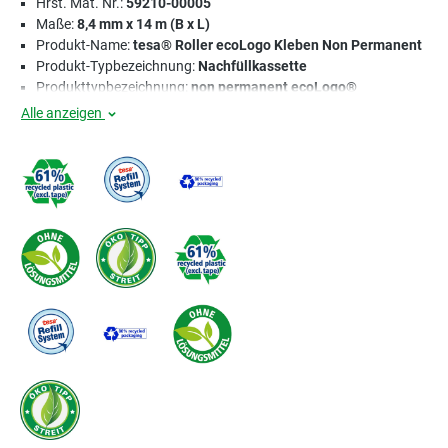
Hrst. Mat. Nr.:
59210-00005
Maße:
8,4 mm x 14 m (B x L)
Produkt-Name:
tesa® Roller ecoLogo Kleben Non Permanent
Produkt-Typbezeichnung:
Nachfüllkassette
Produkttypbezeichnung:
non permanent ecoLogo®
Alle anzeigen