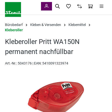
alt springen
Bürobedarf
Kleben & Versenden
Klebemittel
Kleberoller
Kleberoller Pritt WA150N
permanent nachfüllbar
Art.-Nr.:
5043176 |
EAN: 5410091323974
Bildergalerie überspringen